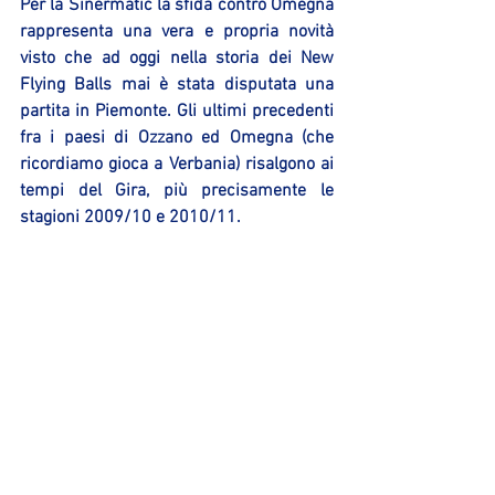
Per la Sinermatic la sfida contro Omegna 
rappresenta una vera e propria novità 
visto che ad oggi nella storia dei New 
Flying Balls mai è stata disputata una 
partita in Piemonte. Gli ultimi precedenti 
fra i paesi di Ozzano ed Omegna (che 
ricordiamo gioca a Verbania) risalgono ai 
tempi del Gira, più precisamente le 
stagioni 2009/10 e 2010/11.
Marco Rivola
Area Comunicazione Sinermatic Ozzano 
Mostra tutti
Post recenti