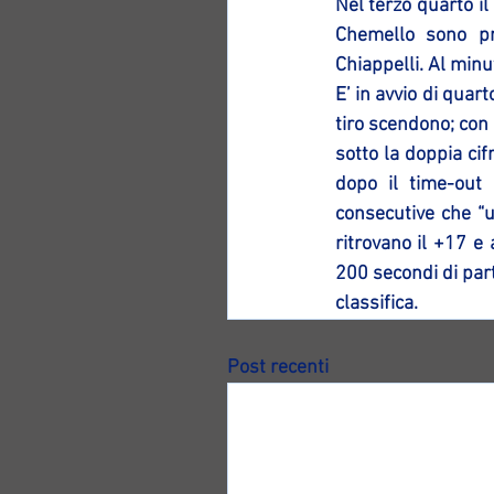
Nel terzo quarto il
Chemello sono pre
Chiappelli. Al min
E’ in avvio di quart
tiro scendono; con 
sotto la doppia cif
dopo il time-out 
consecutive che “u
ritrovano il +17 e 
200 secondi di parti
classifica.
Post recenti