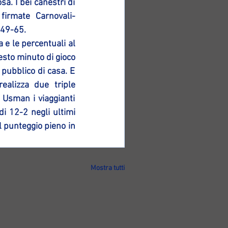
a. I bei canestri di 
firmate Carnovali-
 49-65.
 e le percentuali al 
esto minuto di gioco 
 pubblico di casa. E 
alizza due triple 
Usman i viaggianti 
i 12-2 negli ultimi 
l punteggio pieno in 
Mostra tutti