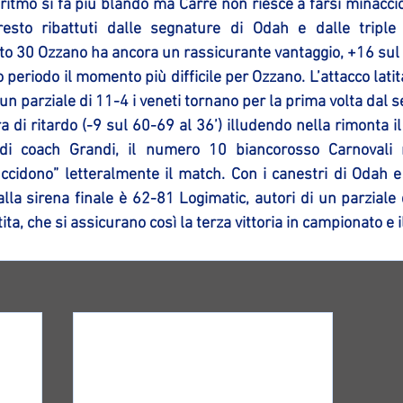
 ritmo si fa più blando ma Carrè non riesce a farsi minaccios
sto ribattuti dalle segnature di Odah e dalle triple 
uto 30 Ozzano ha ancora un rassicurante vantaggio, +16 sul
o periodo il momento più difficile per Ozzano. L’attacco latita
un parziale di 11-4 i veneti tornano per la prima volta dal s
ra di ritardo (-9 sul 60-69 al 36’) illudendo nella rimonta il
di coach Grandi, il numero 10 biancorosso Carnovali re
ccidono” letteralmente il match. Con i canestri di Odah e 
alla sirena finale è 62-81 Logimatic, autori di un parziale d
ta, che si assicurano così la terza vittoria in campionato e i