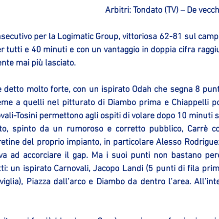
Arbitri: Tondato (TV) – De vecch
secutivo per la Logimatic Group, vittoriosa 62-81 sul camp
r tutti e 40 minuti e con un vantaggio in doppia cifra ragg
nte mai più lasciato.
detto molto forte, con un ispirato Odah che segna 8 punti 
ieme a quelli nel pitturato di Diambo prima e Chiappelli po
vali-Tosini permettono agli ospiti di volare dopo 10 minuti 
o, spinto da un rumoroso e corretto pubblico, Carrè co
etine del proprio impianto, in particolare Alesso Rodriguez
va ad accorciare il gap. Ma i suoi punti non bastano perch
i: un ispirato Carnovali, Jacopo Landi (5 punti di fila prim
viglia), Piazza dall’arco e Diambo da dentro l’area. All’int