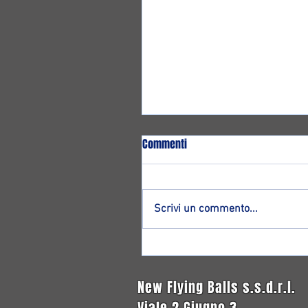
Commenti
Scrivi un commento...
Altro ritorno ad Ozzano: ecco
Francesco Magnagnoli!
New Flying Balls s.s.d.r.l.
Viale 2 Giugno 3