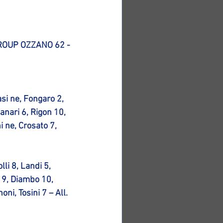
ROUP OZZANO 62 - 
i ne, Fongaro 2, 
nari 6, Rigon 10, 
 ne, Crosato 7, 
li 8, Landi 5, 
19, Diambo 10, 
ni, Tosini 7 – All. 