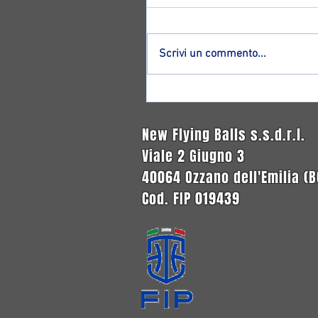
Scrivi un commento...
Altro ritorno ad Ozzano: ecco
Francesco Magnagnoli!
New Flying Balls s.s.d.r.l.
Viale 2 Giugno 3
40064 Ozzano dell'Emilia (B
Cod. FIP 019439