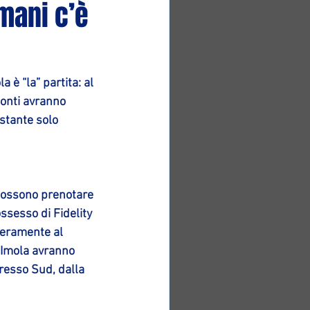
mani c’è
la 
è “la” partita: al 
 Conti avranno 
istante solo 
 possono prenotare 
ossesso di Fidelity 
beramente al 
a Imola avranno 
gresso Sud, dalla 