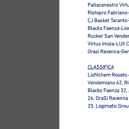
Pallacanestro Virt
Ristopro Fabrian
CJ Basket Taranto-
Blacks Faenza-Lion
Rucker San Vendem
Virtus Imola-LUX C
Orasì Ravenna-Gene
CLASSIFICA
Liofilchem Roseto 
Vendemiano 42, Ris
Blacks Faenza 32, 
26, OraSì Ravenna 2
20, 
Logimatic Grou