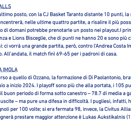
BALLS
ultimo posto, con la CJ Basket Taranto distante 10 punti, la
centrerà, nelle ultime quattro partite, a risalire il più possib
no di domani potrebbe prenotarle un posto nei playout.I primi
enza e Lions Bisceglie, che di punti ne hanno 20 e sono più c
 ci vorrà una grande partita, però, contro l’Andrea Costa I
o. All’andata, il match finì 69-65 per i padroni di casa.
A IMOLA
rso a quello di Ozzano, la formazione di Di Paolantonio, brav
o a inizio 2024. I playoff sono più che alla portata, i 105 pu
 buon periodo di forma sotto canestro – 78.7 di media a gar
uscite – ma pure una difesa in difficoltà. I pugliesi, infatti, h
oli per 100 volte; si era fermata 98, invece, la Civitus Allia
sognerà prestare maggior attenzione è Lukas Aukstikalnis (1