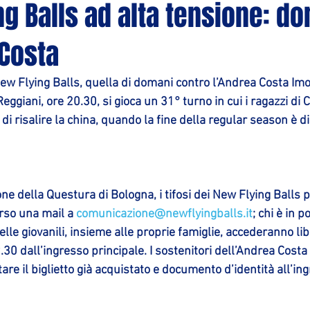
g Balls ad alta tensione: do
 Costa
ew Flying Balls
, quella di domani contro l’
Andrea Costa Imo
Reggiani
, ore 
20.30
, si gioca un 
31° turno
 in cui i ragazzi di
 di risalire la china, quando la fine della regular season è d
ne della Questura di Bologna, i tifosi dei New Flying Balls
erso una mail a 
comunicazione@newflyingballs.it
; chi è in p
delle giovanili, insieme alle proprie famiglie, accederanno li
.30 dall’ingresso principale. I sostenitori dell’Andrea Cost
tare il biglietto già acquistato e documento d’identità all’in