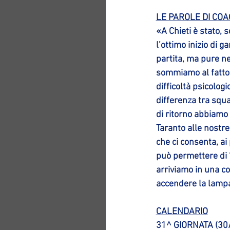
LE PAROLE DI CO
«A Chieti è stato, 
l’ottimo inizio di 
partita, ma pure ne
sommiamo al fatto 
difficoltà psicolog
differenza tra squa
di ritorno abbiamo 
Taranto alle nostre
che ci consenta, ai
può permettere di “
arriviamo in una co
accendere la lampa
CALENDARIO
31^ GIORNATA (30