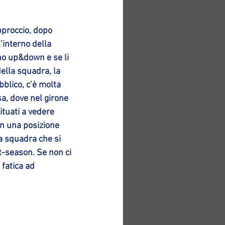
pproccio, dopo 
’interno della 
no up&down e se li 
ella squadra, la 
blico, c’è molta 
a, dove nel girone 
ituati a vedere 
in una posizione 
na squadra che si 
t-season. Se non ci 
fatica ad 