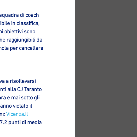
 squadra di coach 
ile in classifica, 
 obiettivi sono 
he raggiungibili da 
mola per cancellare 
a a risollevarsi 
nti alla CJ Taranto 
a e mai sotto gli 
anno violato il 
nz 
Vicenza.Il
7.2 punti di media 