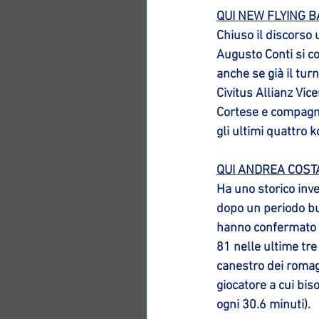
QUI NEW FLYING 
Chiuso il discorso 
Augusto Conti si con
anche se già il tur
Civitus Allianz Vic
Cortese e compagni:
gli ultimi quattro k
QUI ANDREA COST
Ha uno storico inve
dopo un periodo bui
hanno confermato il
81 nelle ultime tre 
canestro dei romagn
giocatore a cui bi
ogni 30.6 minuti).