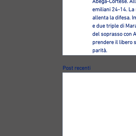
Abega-Cortese. Alla
emiliani 24-14. La
allenta la difesa. I
e due triple di Mara
del soprasso con Au
prendere il libero 
parità.
Post recenti