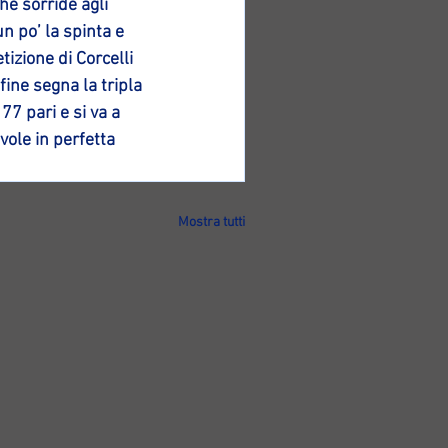
e sorride agli 
 po’ la spinta e 
tizione di Corcelli 
fine segna la tripla 
7 pari e si va a 
ole in perfetta 
Mostra tutti