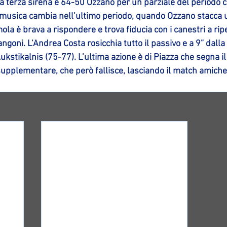
 terza sirena è 64-50 Ozzano per un parziale del periodo ch
 musica cambia nell’ultimo periodo, quando Ozzano stacca un
mola è brava a rispondere e trova fiducia con i canestri a ripe
ngoni. L’Andrea Costa rosicchia tutto il passivo e a 9” dalla 
kstikalnis (75-77). L’ultima azione è di Piazza che segna il 7
supplementare, che però fallisce, lasciando il match amichev