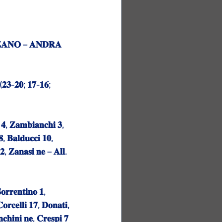
𝐀𝐍𝐎 – 𝐀𝐍𝐃𝐑𝐀 
 (𝟐𝟑-𝟐𝟎; 𝟏𝟕-𝟏𝟔; 
, 𝐙𝐚𝐦𝐛𝐢𝐚𝐧𝐜𝐡𝐢 𝟑, 
𝟖, 𝐁𝐚𝐥𝐝𝐮𝐜𝐜𝐢 𝟏𝟎, 
𝟐, 𝐙𝐚𝐧𝐚𝐬𝐢 𝐧𝐞 – 𝐀𝐥𝐥. 
𝐫𝐫𝐞𝐧𝐭𝐢𝐧𝐨 𝟏, 
𝐨𝐫𝐜𝐞𝐥𝐥𝐢 𝟏𝟕, 𝐃𝐨𝐧𝐚𝐭𝐢, 
𝐜𝐡𝐢𝐧𝐢 𝐧𝐞, 𝐂𝐫𝐞𝐬𝐩𝐢 𝟕 