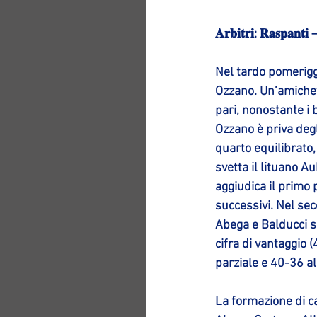
𝐀𝐫𝐛𝐢𝐭𝐫𝐢: 𝐑𝐚𝐬𝐩𝐚𝐧𝐭𝐢 –
Nel tardo pomerigg
Ozzano. Un’amichevo
pari, nonostante i b
Ozzano è priva degl
quarto equilibrato,
svetta il lituano A
aggiudica il primo 
successivi. Nel se
Abega e Balducci su
cifra di vantaggio (
parziale e 40-36 al
La formazione di ca