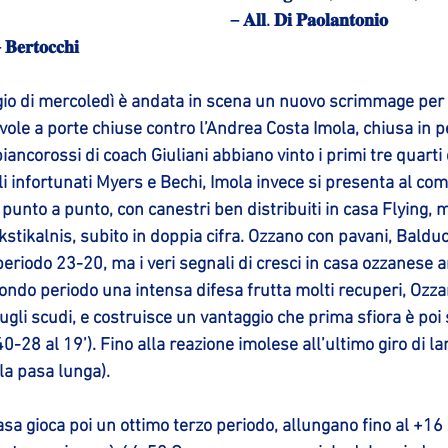
– 𝐀𝐥𝐥. 𝐃𝐢 𝐏𝐚𝐨𝐥𝐚𝐧𝐭𝐨𝐧𝐢𝐨
 𝐁𝐞𝐫𝐭𝐨𝐜𝐜𝐡𝐢
io di mercoledì è andata in scena un nuovo scrimmage per 
le a porte chiuse contro l’Andrea Costa Imola, chiusa in pe
iancorossi di coach Giuliani abbiano vinto i primi tre quarti 
i infortunati Myers e Bechi, Imola invece si presenta al com
 punto a punto, con canestri ben distribuiti in casa Flying, m
ukstikalnis, subito in doppia cifra. Ozzano con pavani, Balduc
periodo 23-20, ma i veri segnali di cresci in casa ozzanese a
condo periodo una intensa difesa frutta molti recuperi, Ozz
gli scudi, e costruisce un vantaggio che prima sfiora è poi
40-28 al 19’). Fino alla reazione imolese all’ultimo giro di la
la pasa lunga).
sa gioca poi un ottimo terzo periodo, allungano fino al +16 