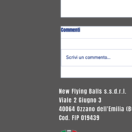
Commenti
Scrivi un commento...
Altro ritorno ad Ozzano: ecco
Francesco Magnagnoli!
New Flying Balls s.s.d.r.l.
Viale 2 Giugno 3
40064 Ozzano dell'Emilia (B
Cod. FIP 019439