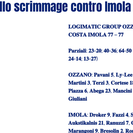
ello scrimmage contro Imola
𝐋𝐎𝐆𝐈𝐌𝐀𝐓𝐈𝐂 𝐆𝐑𝐎𝐔𝐏 𝐎𝐙
𝐂𝐎𝐒𝐓𝐀 𝐈𝐌𝐎𝐋𝐀 𝟕𝟕 – 𝟕𝟕 
𝐏𝐚𝐫𝐳𝐢𝐚𝐥𝐢: 𝟐𝟑-𝟐𝟎; 𝟒𝟎-𝟑𝟔; 𝟔𝟒-𝟓𝟎
𝟐𝟒-𝟏𝟒; 𝟏𝟑-𝟐𝟕)
𝐎𝐙𝐙𝐀𝐍𝐎: 𝐏𝐚𝐯𝐚𝐧𝐢 𝟓, 𝐋𝐲-𝐋𝐞𝐞 
𝐌𝐚𝐫𝐭𝐢𝐧𝐢 𝟑, 𝐓𝐞𝐫𝐳𝐢 𝟑, 𝐂𝐨𝐫𝐭𝐞𝐬𝐞 𝟏
𝐏𝐢𝐚𝐳𝐳𝐚 𝟔, 𝐀𝐛𝐞𝐠𝐚 𝟐𝟑, 𝐌𝐚𝐧𝐜𝐢𝐧𝐢 
𝐆𝐢𝐮𝐥𝐢𝐚𝐧𝐢
𝐈𝐌𝐎𝐋𝐀: 𝐃𝐫𝐨𝐤𝐞𝐫 𝟗, 𝐅𝐚𝐳𝐳𝐢 𝟒, 𝐒𝐨
𝐀𝐮𝐤𝐬𝐭𝐢𝐤𝐚𝐥𝐧𝐢𝐬 𝟐𝟏, 𝐑𝐚𝐧𝐮𝐳𝐳𝐢 𝟕, 𝐂
𝐌𝐚𝐫𝐚𝐧𝐠𝐨𝐧𝐢 𝟗, 𝐁𝐫𝐞𝐬𝐨𝐥𝐢𝐧 𝟐, 𝐑𝐨𝐧