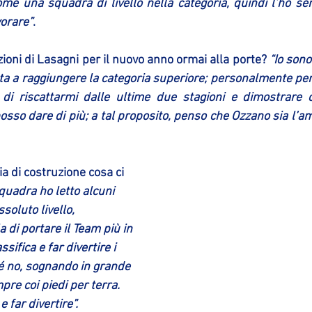
me una squadra di livello nella categoria, quindi l’ho s
orare”
. 
ioni di Lasagni per il nuovo anno ormai alla porte? 
“Io son
a a raggiungere la categoria superiore; personalmente però
 di riscattarmi dalle ultime due stagioni e dimostrare 
sso dare di più; a tal proposito, penso che Ozzano sia l’am
ia di costruzione cosa ci 
uadra ho letto alcuni 
soluto livello, 
 di portare il Team più in 
ssifica e far divertire i 
hé no, sognando in grande 
e coi piedi per terra. 
 far divertire”. 