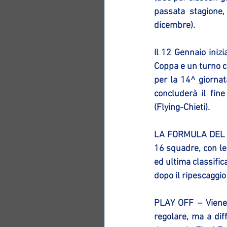
passata stagione,
dicembre).
Il 12 Gennaio inizi
Coppa e un turno c
per la 14^ giornat
concluderà il fin
(Flying-Chieti).
LA FORMULA DEL CA
16 squadre, con le 
ed ultima classific
dopo il ripescaggio
PLAY OFF – Viene m
regolare, ma a dif