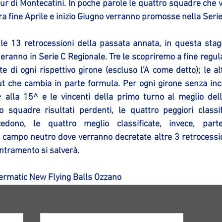
ur di Montecatini. In poche parole le quattro squadre che v
tra fine Aprile e inizio Giugno verranno promosse nella Ser
e 13 retrocessioni della passata annata, in questa stag
ranno in Serie C Regionale. Tre le scopriremo a fine regula
e di ogni rispettivo girone (escluso l’A come detto); le alt
out che cambia in parte formula. Per ogni girone senza incr
alla 15^ e le vincenti della primo turno al meglio delle
o squadre risultati perdenti, le quattro peggiori classifi
cedono, le quattro meglio classificate, invece, part
campo neutro dove verranno decretate altre 3 retrocession
entramento si salverà.
ermatic New Flying Balls Ozzano