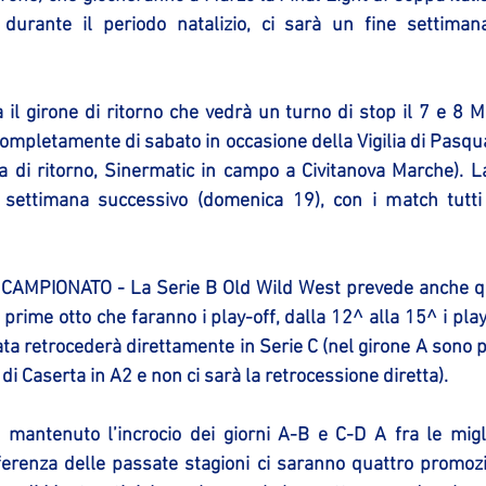
 durante il periodo natalizio, ci sarà un fine settiman
a il girone di ritorno che vedrà un turno di stop il 7 e 8 Ma
ompletamente di sabato in occasione della Vigilia di Pasqua
a di ritorno, Sinermatic in campo a Civitanova Marche). La
e settimana successivo (domenica 19), con i match tutti
MPIONATO - La Serie B Old Wild West prevede anche que
prime otto che faranno i play-off, dalla 12^ alla 15^ i pla
ata retrocederà direttamente in Serie C (nel girone A sono 
 di Caserta in A2 e non ci sarà la retrocessione diretta).
antenuto l’incrocio dei giorni A-B e C-D A fra le miglio
ferenza delle passate stagioni ci saranno quattro promozio