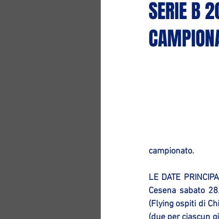
SERIE B 
CAMPION
campionato.
LE DATE PRINCIPAL
Cesena sabato 28/
(Flying ospiti di C
(due per ciascun gi