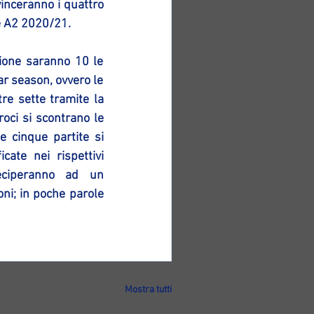
inceranno i quattro 
ie A2 2020/21.
ione saranno 10 le 
r season, ovvero le 
re sette tramite la 
oci si scontrano le 
 cinque partite si 
cate nei rispettivi 
eciperanno ad un 
i; in poche parole 
Mostra tutti