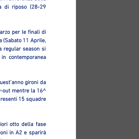
a di riposo (28-29 
rzo per le finali di 
 (Sabato 11 Aprile, 
 regular season si 
 in contemporanea 
st’anno gironi da 
y-out mentre la 16^ 
presenti 15 squadre 
ri otto della fase 
ni in A2 e sparirà 