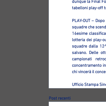
dunque la Final Fo
tabelloni play-off 
PLAY-OUT – Dopo l
squadre che scende
16esime classificat
lotteria dei play-
squadre dalla 12^ 
salvano. Delle ott
campionati retro
concentramento in 
chi vincerà il conc
Ufficio Stampa Sin
Post recenti