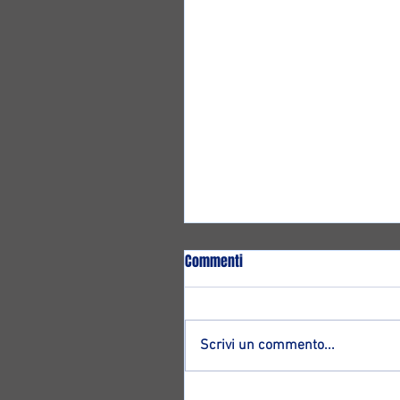
Commenti
Scrivi un commento...
Altro ritorno ad Ozzano: ecco