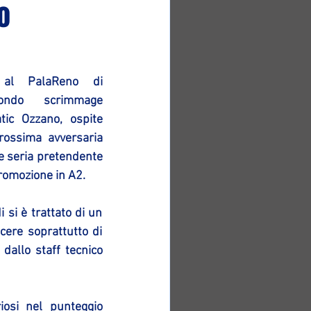
o
al PalaReno di 
ondo scrimmage 
tic Ozzano, ospite 
rossima avversaria 
e seria pretendente 
promozione in A2.
si è trattato di un 
ere soprattutto di 
dallo staff tecnico 