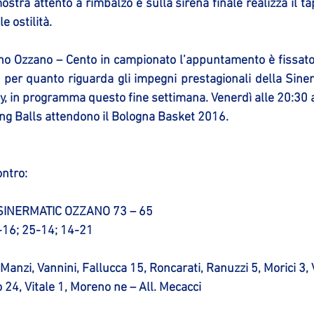
stra attento a rimbalzo e sulla sirena finale realizza il tap
e ostilità.
ano Ozzano – Cento in campionato l’appuntamento è fissato 
er quanto riguarda gli impegni prestagionali della Sinerm
, in programma questo fine settimana. Venerdì alle 20:30 al
ing Balls attendono il Bologna Basket 2016.
ontro:
SINERMATIC OZZANO 73 – 65
0-16; 25-14; 14-21
Manzi, Vannini, Fallucca 15, Roncarati, Ranuzzi 5, Morici 3, 
24, Vitale 1, Moreno ne – All. Mecacci