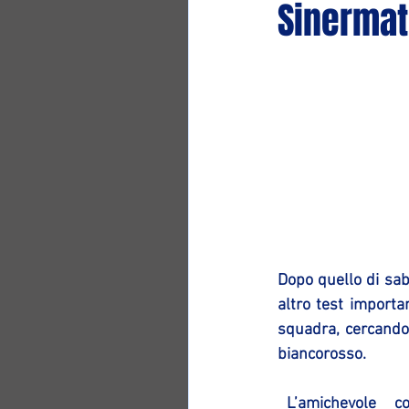
Sinermat
Dopo quello di saba
altro test importa
squadra, cercando d
biancorosso.
 L’amichevole  contro Cento va in archivio con i padroni di casa vittoriosi nel punteggio 