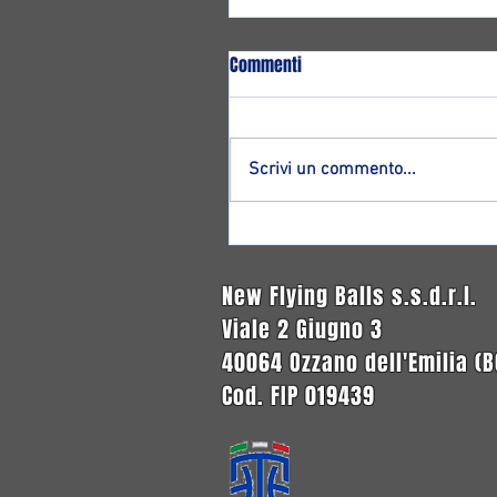
Commenti
Scrivi un commento...
Altro ritorno ad Ozzano: ecco
Francesco Magnagnoli!
New Flying Balls s.s.d.r.l.
Viale 2 Giugno 3
40064 Ozzano dell'Emilia (B
Cod. FIP 019439