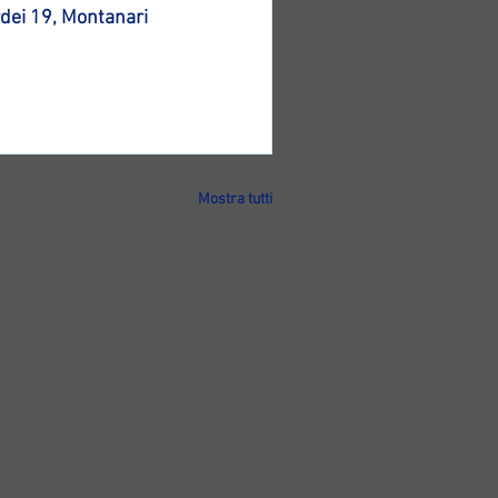
rdei 19, Montanari 
Mostra tutti