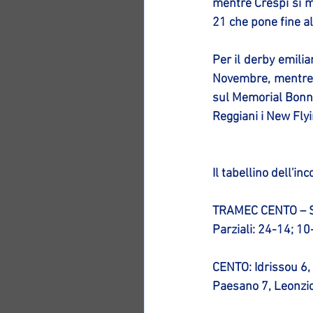
mentre Crespi si mo
21 che pone fine all
Per il derby emili
Novembre, mentre p
sul Memorial Bonny
Reggiani i New Fly
Il tabellino dell'inc
TRAMEC CENTO – 
Parziali: 24-14; 1
CENTO: Idrissou 6, 
Paesano 7, Leonzio 