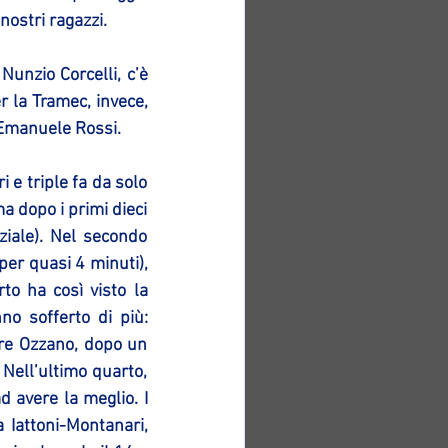
nostri ragazzi.
Nunzio Corcelli, c’è 
 la Tramec, invece, 
n Emanuele Rossi.
 e triple fa da solo 
 dopo i primi dieci 
ziale). Nel secondo 
er quasi 4 minuti), 
to ha così visto la 
o sofferto di più: 
re Ozzano, dopo un 
 Nell’ultimo quarto, 
avere la meglio. I 
 Iattoni-Montanari, 