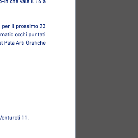
-in che vale il 14 a 
per il prossimo 23 
atic occhi puntati 
 Pala Arti Grafiche 
Venturoli 11, 