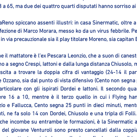
a 65, ma due dei quattro quarti disputati hanno sorriso ai 
aReno spiccano assenti illustri: in casa Sinermatic, oltre a 
fezione di Marco Morara, messo ko da un virus febbrile. Per
 in via precauzionale sia il play titolare Moreno, sia capita
e il mattatore è l’ex Pescara Leonzio, che a suon di canestri
o a segno Crespi, Iattoni e dalla lunga distanza Chiusolo, ma
scita a trovare la doppia cifra di vantaggio (24-14 il par
Ozzano, sia dal punto di vista difensivo (Cento non segna p
articolare con gli ispirati Dordei e Iattoni. Il secondo quar
re 16 a 10, mentre è il terzo quello in cui i Flying hann
zio e Fallucca, Cento segna 25 punti in dieci minuti, ment
ti, ne fa solo 14 con Dordei, Chiusolo e una tripla di Folli.
che incombe su entrambe le formazioni, è la Sinermatic ad 
 del giovane Venturoli sono presto cancellati dalla coppia