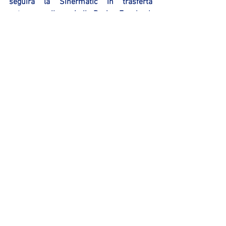
seguira la Sinermatic in trasferta 
potranno collegarsi alla Pagina Facebook 
“New Flying Balls Ozzano” per seguire a 
partire dalle 17:55 di Domenica la Diretta 
Audio dell’incontro.
Ufficio Sport Sinermatic Ozzano
Mostra tutti
Post recenti