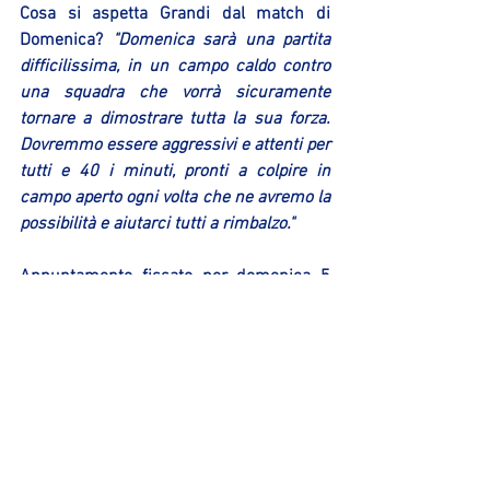
Cosa si aspetta Grandi dal match di 
Domenica? 
"Domenica sarà una partita 
difficilissima, in un campo caldo contro 
una squadra che vorrà sicuramente 
tornare a dimostrare tutta la sua forza. 
Dovremmo essere aggressivi e attenti per 
tutti e 40 i minuti, pronti a colpire in 
campo aperto ogni volta che ne avremo la 
possibilità e aiutarci tutti a rimbalzo."
Appuntamento fissato per domenica 5 
Gennaio alle ore 18:00 al PalaTricalle di 
Chieti. La partita fra Esa Energy e 
Sinermatic potrà essere seguita sulla 
pagina Facebook dei New Flying Balls 
attraverso la consueta Diretta Audio. 
Arbitrano il match i signori Barbieri e 
Roberti di Roma.