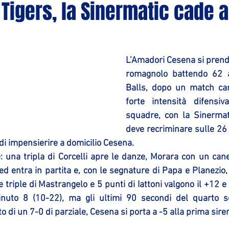
 Tigers, la Sinermatic cade 
L’Amadori Cesena si prende
romagnolo battendo 62 a
Balls, dopo un match car
forte intensità difensi
squadre, con la Sinermat
deve recriminare sulle 26 
di impensierire a domicilio Cesena.
: una tripla di Corcelli apre le danze, Morara con un canes
d entra in partita e, con le segnature di Papa e Planezio, 
 triple di Mastrangelo e 5 punti di Iattoni valgono il +12 
inuto 8 (10-22), ma gli ultimi 90 secondi del quarto so
o di un 7-0 di parziale, Cesena si porta a -5 alla prima sire