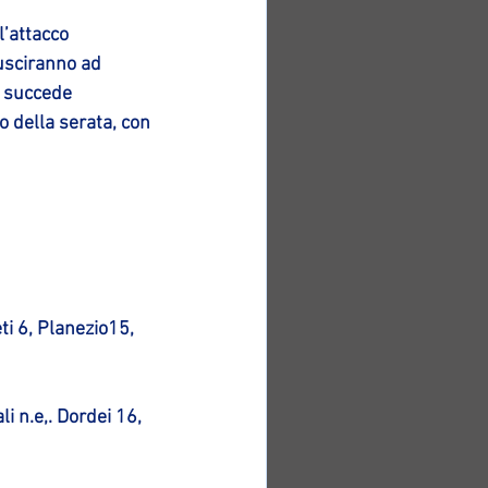
’attacco 
usciranno ad 
n succede 
o della serata, con 
ti 6, Planezio15, 
i n.e,. Dordei 16, 