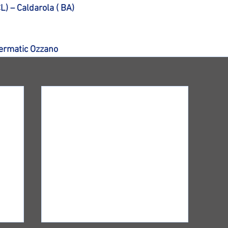
CL) – Caldarola ( BA)
nermatic Ozzano