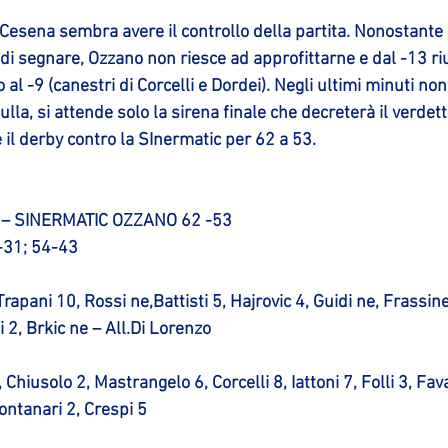
Cesena sembra avere il controllo della partita. Nonostante l
i segnare, Ozzano non riesce ad approfittarne e dal -13 ri
o al -9 (canestri di Corcelli e Dordei). Negli ultimi minuti no
lla, si attende solo la sirena finale che decreterà il verdett
 il derby contro la SInermatic per 62 a 53.
– SINERMATIC OZZANO 62 -53
0-31; 54-43
pani 10, Rossi ne,Battisti 5, Hajrovic 4, Guidi ne, Frassine
i 2, Brkic ne – All.Di Lorenzo
iusolo 2, Mastrangelo 6, Corcelli 8, Iattoni 7, Folli 3, Faval
Montanari 2, Crespi 5