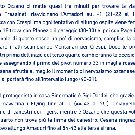
o Ozzano ci mette quasi tre minuti per trovare la via 
Frassineti riavvicinano l’Amadori sul -1 (21-22 al 13
ca con Crespi, ma ogni tentativo di allungo ospite viene fer
 18 trova con Planezio il pareggio (30-30) e  poi con Papa il
finale di quarto nasce un po’ di nervosismo, complice la c
are i falli scambiando Montanari per Crespi. Dopo le pro
tri prima dell’inizio del terzo quarto cambieranno la decision
 e assegnando il primo del pivot numero 33 in maglia rossa.
esena sfrutta al meglio il momento di nervosismo ozzanese 
 si porterà fino all’intervallo lungo (40-31).
l protagonista in casa Sinermatic è Gigi Dordei, che grazie a
riavvicina i Flying fino al -1 (44-43 al 25’). Chiappell
uno di canestri dei Tigers, mentre è Ozzano che questa volt
quarto non trova più la firma del canestro. Cesena ringrazi
nuovo allungo Amadori fino al 54-43 alla terza sirena.