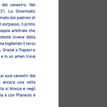
del canestro. Nel 
’). La Sinermatic 
mato dai padroni di 
 sorpasso, il primo 
oppia arbitrale che 
teste invane della 
e togliendo il terzo 
 Grazie a Trapani e 
e in un amen trova 
i suoi canestri dal 
i ancora una volta 
a si blocca e negli 
a e con Planezio e  