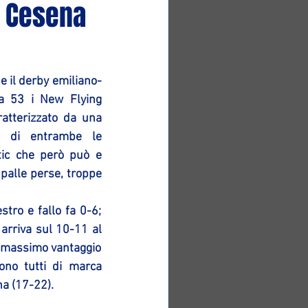
a Cesena
 il derby emiliano-
 53 i New Flying 
atterizzato da una 
va di entrambe le 
ic che però può e 
palle perse, troppe 
tro e fallo fa 0-6; 
arriva sul 10-11 al 
e massimo vantaggio 
no tutti di marca 
na (17-22).