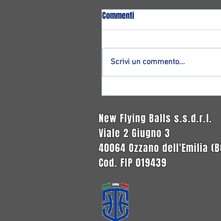
Commenti
Scrivi un commento...
Altro ritorno ad Ozzano: ecco
Francesco Magnagnoli!
New Flying Balls s.s.d.r.l.
Viale 2 Giugno 3
40064 Ozzano dell'Emilia (B
Cod. FIP 019439