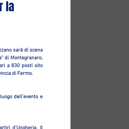
 la
zano sarà di scena 
” di Montegranaro, 
i a 830 posti sito 
vincia di Fermo.
luogo dell’evento e 
iri d’Ungheria. Il 