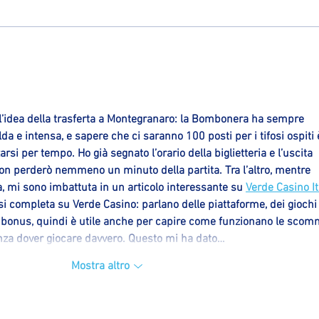
Un giovane play per Ozzano:
firmato Mattia Dondi dall'Orologio
’idea della trasferta a Montegranaro: la Bombonera ha sempre 
da e intensa, e sapere che ci saranno 100 posti per i tifosi ospiti 
rsi per tempo. Ho già segnato l’orario della biglietteria e l’uscita 
non perderò nemmeno un minuto della partita. Tra l’altro, mentre 
a, mi sono imbattuta in un articolo interessante su 
Verde Casino It
si completa su Verde Casino: parlano delle piattaforme, dei giochi 
i bonus, quindi è utile anche per capire come funzionano le sco
 senza dover giocare davvero. Questo mi ha dato…
Mostra altro