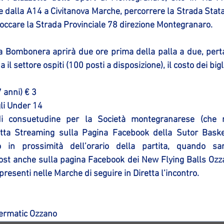
re dalla A14 a Civitanova Marche, percorrere la Strada Statal
ccare la Strada Provinciale 78 direzione Montegranaro.
lla Bombonera aprirà due ore prima della palla a due, perta
il settore ospiti (100 posti a disposizione), il costo dei bigli
 anni) € 3  
li Under 14 
i consuetudine per la Società montegranarese (che ri
tta Streaming sulla Pagina Facebook della Sutor Basket
o in prossimità dell’orario della partita, quando sar
ost anche sulla pagina Facebook dei New Flying Balls Ozz
 presenti nelle Marche di seguire in Diretta l’incontro.
nermatic Ozzano