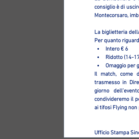
consiglio è di usci
Montecorsaro, imbo
La biglietteria de
Per quanto riguarda 
Intero € 6  
Ridotto (14-17
Omaggio per g
Il match, come d
trasmesso in Dire
giorno dell’event
condivideremo il p
ai tifosi Flying non
Ufficio Stampa Si