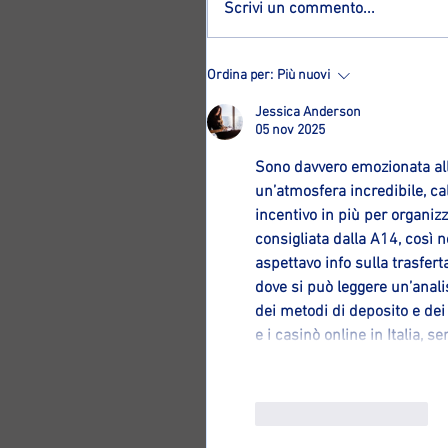
Scrivi un commento...
Altro ritorno ad Ozzano: ecco
Ordina per:
Più nuovi
Francesco Magnagnoli!
Jessica Anderson
05 nov 2025
Sono davvero emozionata all
un’atmosfera incredibile, cal
incentivo in più per organizza
consigliata dalla A14, così 
aspettavo info sulla trasfert
dove si può leggere un’anali
dei metodi di deposito e de
e i casinò online in Italia,
Mi piace
Rispondi