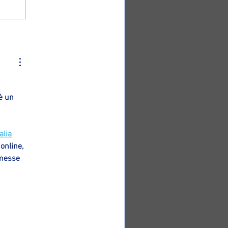
è un 
alia
online, 
mmesse 