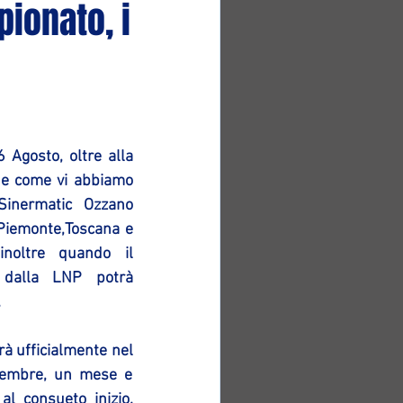
pionato, i
 Agosto, oltre alla 
he come vi abbiamo 
Sinermatic Ozzano 
Piemonte,Toscana e 
noltre quando il 
 dalla LNP potrà 
.
à ufficialmente nel 
embre, un mese e 
l consueto inizio. 