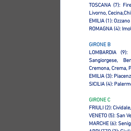
TOSCANA (7): Fire
Livorno, Cecina,Ch
EMILIA (1): Ozzano
ROMAGNA (4): Imol
GIRONE B
LOMBARDIA (9): V
Sangiorgese, Ber
Cremona, Crema, 
EMILIA (3): Piacen
SICILIA (4): Paler
GIRONE C
FRIULI (2): Cividal
VENETO (5): San Ve
MARCHE (6): Seniga