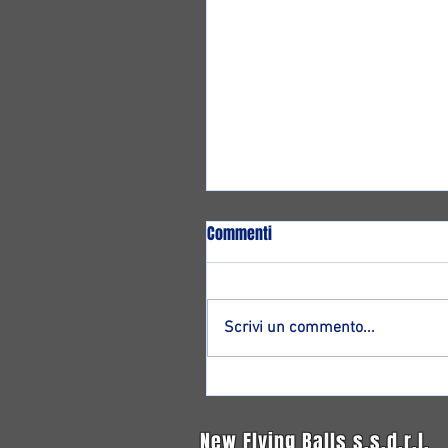
Commenti
Scrivi un commento...
Altro ritorno ad Ozzano: ecco
Francesco Magnagnoli!
New Flying Balls s.s.d.r.l.