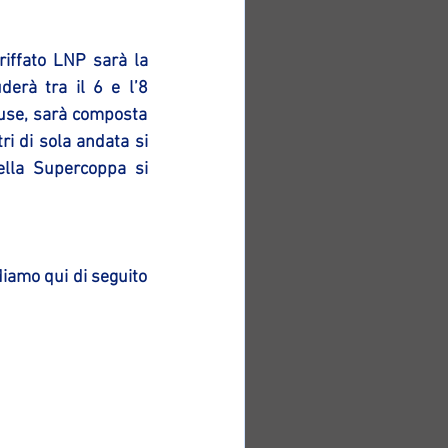
iffato LNP sarà la 
erà tra il 6 e l’8 
use, sarà composta 
i di sola andata si 
ella Supercoppa si 
iamo qui di seguito 