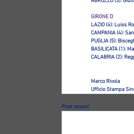
ABRUZZO (3): Giuli
GIRONE D
LAZIO (4): Luiss Ro
CAMPANIA (4): Sant
PUGLIA (5): Biscegl
BASILICATA (1): Ma
CALABRIA (2): Regg
Marco Rivola
Ufficio Stampa Si
Post recenti