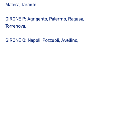
Matera, Taranto.
GIRONE P: Agrigento, Palermo, Ragusa, 
Torrenova.
GIRONE Q: Napoli, Pozzuoli, Avellino, 
Salerno.
GIRONE R: Bisceglie, Molfetta, Nardò, 
Ruvo di Puglia.
Marco Rivola
Ufficio Stampa Sinermatic Ozzano
Mostra tutti
Post recenti