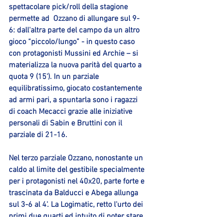
spettacolare pick/roll della stagione 
permette ad  Ozzano di allungare sul 9-
6: dall'altra parte del campo da un altro 
gioco “piccolo/lungo” - in questo caso 
con protagonisti Mussini ed Archie – si 
materializza la nuova parità del quarto a 
quota 9 (15'). In un parziale 
equilibratissimo, giocato costantemente 
ad armi pari, a spuntarla sono i ragazzi 
di coach Mecacci grazie alle iniziative 
personali di Sabin e Bruttini con il 
parziale di 21-16.
Nel terzo parziale Ozzano, nonostante un 
caldo al limite del gestibile specialmente 
per i protagonisti nel 40x20, parte forte e 
trascinata da Balducci e Abega allunga 
sul 3-6 al 4'. La Logimatic, retto l'urto dei 
primi due quarti ed intuito di poter stare 