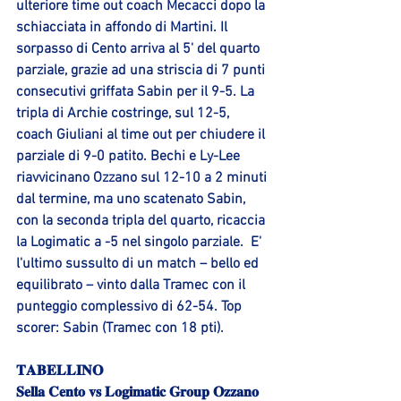
ulteriore time out coach Mecacci dopo la 
schiacciata in affondo di Martini. Il 
sorpasso di Cento arriva al 5' del quarto 
parziale, grazie ad una striscia di 7 punti 
consecutivi griffata Sabin per il 9-5. La 
tripla di Archie costringe, sul 12-5, 
coach Giuliani al time out per chiudere il 
parziale di 9-0 patito. Bechi e Ly-Lee 
riavvicinano Ozzano sul 12-10 a 2 minuti 
dal termine, ma uno scatenato Sabin, 
con la seconda tripla del quarto, ricaccia 
la Logimatic a -5 nel singolo parziale.  E' 
l'ultimo sussulto di un match – bello ed 
equilibrato – vinto dalla Tramec con il 
punteggio complessivo di 62-54. Top 
scorer: Sabin (Tramec con 18 pti).
𝐓𝐀𝐁𝐄𝐋𝐋𝐈𝐍𝐎 
𝐒𝐞𝐥𝐥𝐚 𝐂𝐞𝐧𝐭𝐨 𝐯𝐬 𝐋𝐨𝐠𝐢𝐦𝐚𝐭𝐢𝐜 𝐆𝐫𝐨𝐮𝐩 𝐎𝐳𝐳𝐚𝐧𝐨 