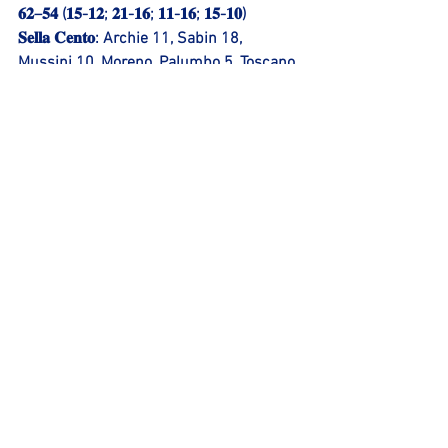
𝟔𝟐–𝟓𝟒 (𝟏𝟓-𝟏𝟐; 𝟐𝟏-𝟏𝟔; 𝟏𝟏-𝟏𝟔; 𝟏𝟓-𝟏𝟎)
𝐒𝐞𝐥𝐥𝐚 𝐂𝐞𝐧𝐭𝐨: Archie 11, Sabin 18, 
Mussini 10, Moreno, Palumbo 5, Toscano, 
Bruttini 2, Benvenuti 8, Kuuba 8, 
Bocevski, Bucciol, Magni. Coach: Mecacci
𝐋𝐨𝐠𝐢𝐦𝐚𝐭𝐢𝐜 𝐆𝐫𝐨𝐮𝐩 𝐎𝐳𝐳𝐚𝐧𝐨: Myers n.e, 
Bechi 15, Pavani, Ly-Lee 5, Zambianchi, 
Martini 6, Terzi, Balducci 7, Piazza 2, 
Abega 17, Mancini 2. Coach: Giuliani 
Mostra tutti
Post recenti