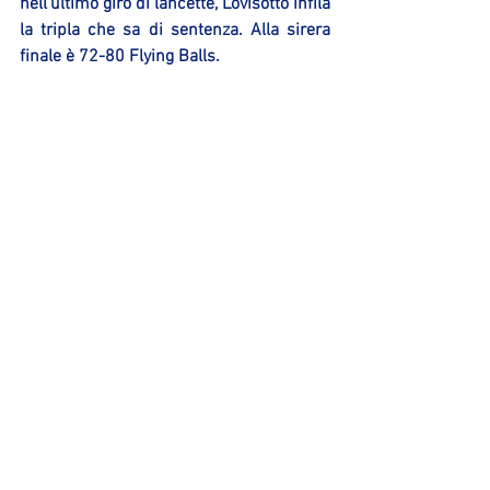
nell’ultimo giro di lancette, Lovisotto infila 
la tripla che sa di sentenza. Alla sirera 
finale è 72-80 Flying Balls.
Vince con merito la Sinermatic, che trova 
il primo referto rosa del campionato 
grazie ad una buona prova collettiva dalla 
quale spiccano i 17 punti segnati da 
Lovisotto (decisivo nella seconda parte di 
partita), i 17 di Bertocco (protagonista in 