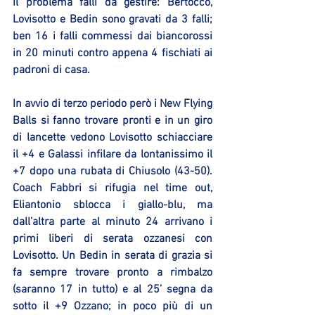
il problema falli da gestire: Bertocco, 
Lovisotto e Bedin sono gravati da 3 falli; 
ben 16 i falli commessi dai biancorossi 
in 20 minuti contro appena 4 fischiati ai 
padroni di casa.
In avvio di terzo periodo però i New Flying 
Balls si fanno trovare pronti e in un giro 
di lancette vedono Lovisotto schiacciare 
il +4 e Galassi infilare da lontanissimo il 
+7 dopo una rubata di Chiusolo (43-50). 
Coach Fabbri si rifugia nel time out, 
Eliantonio sblocca i giallo-blu, ma 
dall’altra parte al minuto 24 arrivano i 
primi liberi di serata ozzanesi con 
Lovisotto. Un Bedin in serata di grazia si 
fa sempre trovare pronto a rimbalzo 
(saranno 17 in tutto) e al 25’ segna da 
sotto il +9 Ozzano; in poco più di un 