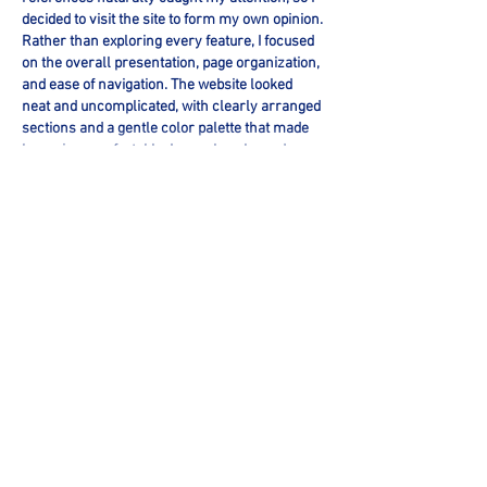
decided to visit the site to form my own opinion. 
Rather than exploring every feature, I focused 
on the overall presentation, page organization, 
and ease of navigation. The website looked 
neat and uncomplicated, with clearly arranged 
sections and a gentle color palette that made 
browsing comfortable. I was also pleased…
Mostra altro
Mi piace
Rispondi
Trace gorri
28 lug
When I started comparing different online 
entertainment platforms, 
TK889
 was one of the 
names that kept showing up in community 
discussions. Curious about the attention it was 
receiving, I visited the website to see whether it 
matched the positive comments I had 
encountered. I spent some time looking 