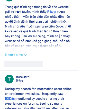
Trong quá trình đọc thông tin về các website 
giải trí trực tuyến, mình thấy 
Rikvip
 được 
nhiều thành viên trên diễn đàn nhắc đến nên 
quyết định dành thời gian trải nghiệm thử. 
Mình chủ yếu muốn xem giao diện được thiết 
kế ra sao và quá trình thao tác có thuận tiện 
hay không. Sau khi sử dụng, mình nhận thấy 
website có bố cục khá gọn gàng, màu sắc hài 
hòa và các chuyên mục được sắp xếp…
Mostra altro
Mi piace
Rispondi
Trace gorri
28 lug
During my search for information about online 
entertainment websites, I frequently saw 
BGD66
 mentioned by people sharing their 
experiences on forums. Seeing so many 
references naturally caught my attention, so I 