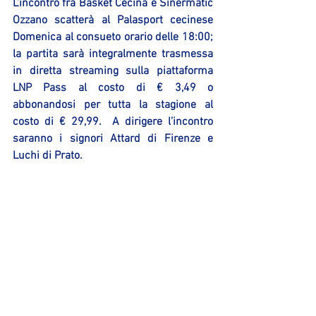
L’incontro fra Basket Cecina e Sinermatic 
Ozzano scatterà al Palasport cecinese 
Domenica al consueto orario delle 18:00; 
la partita sarà integralmente trasmessa 
in diretta streaming sulla piattaforma 
LNP Pass al costo di € 3,49 o 
abbonandosi per tutta la stagione al 
costo di € 29,99.  A dirigere l’incontro 
saranno i signori Attard di Firenze e 
Luchi di Prato.
Marco Rivola
Area Comunicazione Sinermatic Ozzano  
Mostra tutti
Post recenti