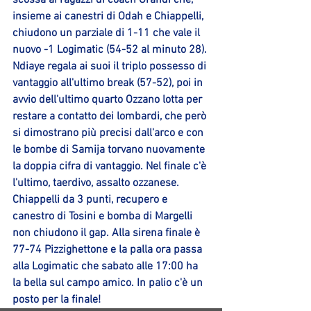
scossa ai ragazzi di coach Grandi che, 
insieme ai canestri di Odah e Chiappelli, 
chiudono un parziale di 1-11 che vale il 
nuovo -1 Logimatic (54-52 al minuto 28). 
Ndiaye regala ai suoi il triplo possesso di 
vantaggio all'ultimo break (57-52), poi in 
avvio dell'ultimo quarto Ozzano lotta per 
restare a contatto dei lombardi, che però 
si dimostrano più precisi dall'arco e con 
le bombe di Samija torvano nuovamente 
la doppia cifra di vantaggio. Nel finale c'è 
l'ultimo, taerdivo, assalto ozzanese. 
Chiappelli da 3 punti, recupero e 
canestro di Tosini e bomba di Margelli 
non chiudono il gap. Alla sirena finale è 
77-74 Pizzighettone e la palla ora passa 
alla Logimatic che sabato alle 17:00 ha 
la bella sul campo amico. In palio c'è un 
posto per la finale!