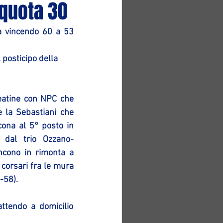
 quota 30
a vincendo 60 a 53 
 posticipo della 
eatine con NPC che 
 la Sebastiani che 
ona al 5° posto in 
a dal trio Ozzano-
incono in rimonta a 
 corsari fra le mura 
-58).
ttendo a domicilio 