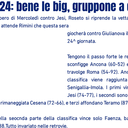
 24: bene le big, gruppone a
pero di Mercoledì contro Jesi, Roseto si riprende la vett
e attende Rimini che questa sera 
giocherà contro Giulianova il
24^ giornata.
Tengono il passo forte le r
sconfigge Ancona (60-52) e
travolge Roma (54-92). Anc
classifica viene raggiunt
Senigallia-Imola. I primi v
Jesi (74-77), i secondi sono
rimaneggiata Cesena (72-66), e terzi affondano Teramo (87
lla seocnda parte della classifica vince solo Faenza, ba
Tutto invariato nelle retrovie.