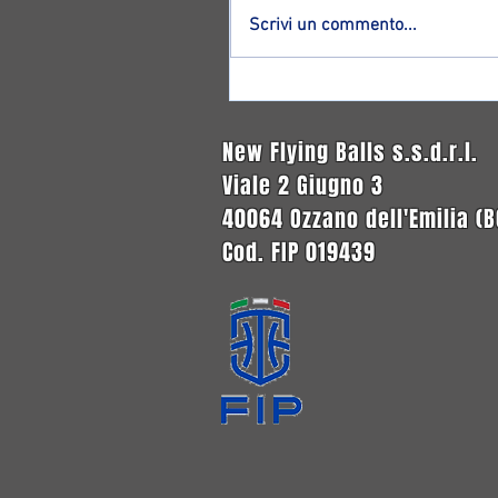
Scrivi un commento...
Altro ritorno ad Ozzano: ecco
Francesco Magnagnoli!
New Flying Balls s.s.d.r.l.
Viale 2 Giugno 3
40064 Ozzano dell'Emilia (B
Cod. FIP 019439