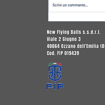
Scrivi un commento...
Altro ritorno ad Ozzano: ecco
Francesco Magnagnoli!
New Flying Balls s.s.d.r.l.
Viale 2 Giugno 3
40064 Ozzano dell'Emilia (B
Cod. FIP 019439