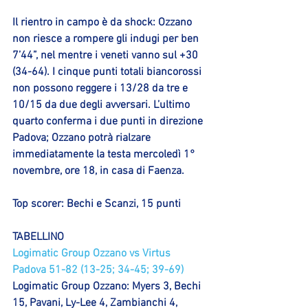
Il rientro in campo è da shock: Ozzano 
non riesce a rompere gli indugi per ben 
7’44”, nel mentre i veneti vanno sul +30 
(34-64). I cinque punti totali biancorossi 
non possono reggere i 13/28 da tre e 
10/15 da due degli avversari. L’ultimo 
quarto conferma i due punti in direzione 
Padova; Ozzano potrà rialzare 
immediatamente la testa 
mercoledì 1° 
novembre
, ore 
18
, in casa di 
Faenza
.
Top scorer
: Bechi e Scanzi, 15 punti
TABELLINO
Logimatic Group Ozzano vs Virtus 
Padova 51-82 (13-25; 34-45; 39-69)
Logimatic Group Ozzano: 
Myers 3, Bechi 
15, Pavani, Ly-Lee 4, Zambianchi 4, 