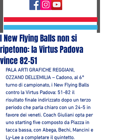
I New Flying Balls non si
ripetono: la Virtus Padova
vince 82-51
PALA ARTI GRAFICHE REGGIANI, 
OZZANO DELL’EMILIA 
– Cadono, al 
6° 
turno di campionato
, i 
New Flying Balls
contro la 
Virtus Padova
: 
51-82
 il 
risultato finale indirizzato dopo un terzo 
periodo che parla chiaro con un 24-5 in 
favore dei veneti. Coach Giuliani opta per 
uno starting five composto da 
Piazza
 in 
tacca bassa, con 
Abega
, 
Bechi
, 
Mancini
 e 
Ly-Lee
 a completare il quintetto.