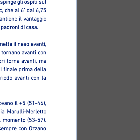
pinge gli ospiti sul 
 che al 6’ dai 6,75 
ntiene il vantaggio 
 padroni di casa.
tte il naso avanti, 
 tornano avanti con 
ri torna avanti, ma 
 finale prima della 
iodo avanti con la 
vano il +5 (51-46), 
a Marulli-Merletto 
l momento (53-57). 
 sempre con Ozzano 