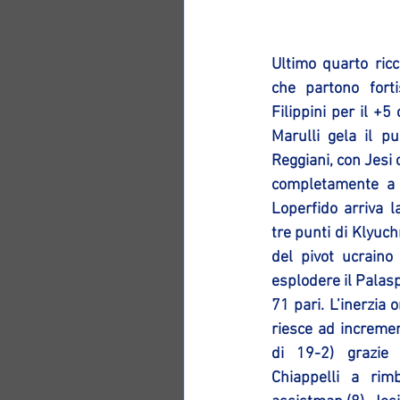
Ultimo quarto ricco
che partono fort
Filippini per il +5 
Marulli gela il pu
Reggiani, con Jesi 
completamente a f
Loperfido arriva l
tre punti di Klyuchn
del pivot ucraino
esplodere il Palaspo
71 pari. L’inerzia 
riesce ad increment
di 19-2) grazie
Chiappelli a rim