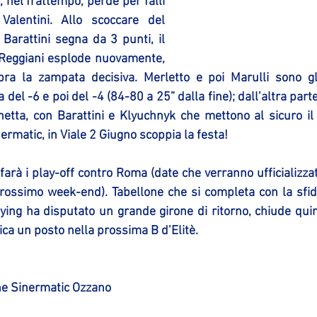
, nel frattempo, perde per falli 
Valentini. Allo scoccare del 
Barattini segna da 3 punti, il 
 Reggiani esplode nuovamente, 
ra la zampata decisiva. Merletto e poi Marulli sono gli
el -6 e poi del -4 (84-80 a 25” dalla fine); dall’altra parte
unetta, con Barattini e Klyuchnyk che mettono al sicuro il 
ermatic, in Viale 2 Giugno scoppia la festa!
farà i play-off contro Roma (date che verranno ufficializza
 prossimo week-end). Tabellone che si completa con la sfid
ying ha disputato un grande girone di ritorno, chiude quinta
ca un posto nella prossima B d’Elitè.
e Sinermatic Ozzano