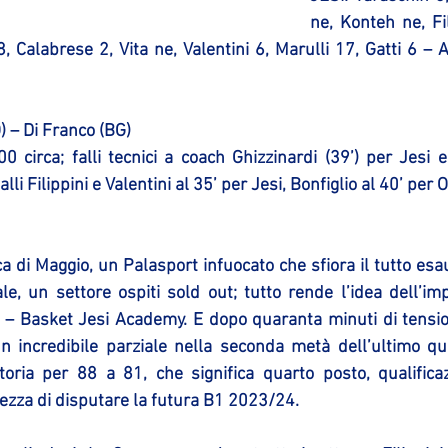
ne, Konteh ne, Fil
, Calabrese 2, Vita ne, Valentini 6, Marulli 17, Gatti 6 – Al
O) – Di Franco (BG)
0 circa; falli tecnici a coach Ghizzinardi (39’) per Jesi e 
alli Filippini e Valentini al 35’ per Jesi, Bonfiglio al 40’ per
di Maggio, un Palasport infuocato che sfiora il tutto esaur
le, un settore ospiti sold out; tutto rende l’idea dell’im
 – Basket Jesi Academy. E dopo quaranta minuti di tensi
un incredibile parziale nella seconda metà dell’ultimo qu
ttoria per 88 a 81, che significa quarto posto, qualificaz
tezza di disputare la futura B1 2023/24. 