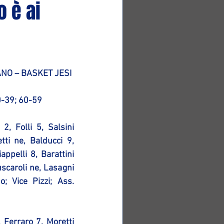
o è ai
NO – BASKET JESI 
0-39; 60-59
2, Folli 5, Salsini 
etti ne, Balducci 9, 
ppelli 8, Barattini 
uscaroli ne, Lasagni 
o; Vice Pizzi; Ass. 
 Ferraro 7, Moretti 