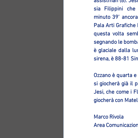
assistman (8). Jesi
sia Filippini che 
minuto 39’ ancora 
Pala Arti Grafiche
questa volta semb
segnando le bomba d
è glaciale dalla l
sirena, è 88-81 Sin
Ozzano è quarta e 
si giocherà già il
Jesi, che come i Fl
giocherà con Mateli
Marco Rivola
Area Comunicazion