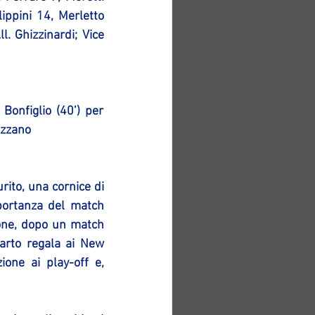
ippini 14, Merletto 
l. Ghizzinardi; Vice 
Bonfiglio (40’) per 
 Ozzano
ito, una cornice di 
portanza del match 
one, dopo un match 
arto regala ai New 
ione ai play-off e, 