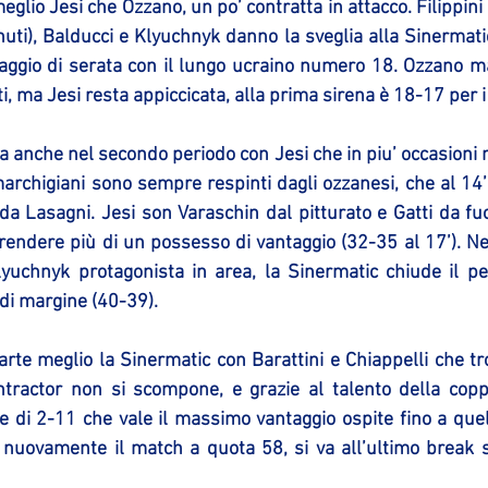
meglio Jesi che Ozzano, un po’ contratta in attacco. Filippini s
ti), Balducci e Klyuchnyk danno la sveglia alla Sinermatic,
taggio di serata con il lungo ucraino numero 18. Ozzano ma
ti, ma Jesi resta appiccicata, alla prima sirena è 18-17 per i
a anche nel secondo periodo con Jesi che in piu’ occasioni me
marchigiani sono sempre respinti dagli ozzanesi, che al 14’
da Lasagni. Jesi son Varaschin dal pitturato e Gatti da fuo
rendere più di un possesso di vantaggio (32-35 al 17’). Nel
uchnyk protagonista in area, la Sinermatic chiude il per
i margine (40-39).
rte meglio la Sinermatic con Barattini e Chiappelli che tro
tractor non si scompone, e grazie al talento della coppi
e di 2-11 che vale il massimo vantaggio ospite fino a que
a nuovamente il match a quota 58, si va all’ultimo break