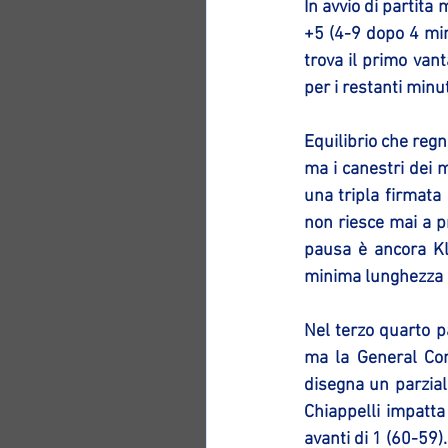
In avvio di partita 
+5 (4-9 dopo 4 minu
trova il primo van
per i restanti minu
Equilibrio che regn
ma i canestri dei 
una tripla firmata 
non riesce mai a p
pausa è ancora Kly
minima lunghezza d
Nel terzo quarto pa
ma la General Con
disegna un parzial
Chiappelli impatt
avanti di 1 (60-59).