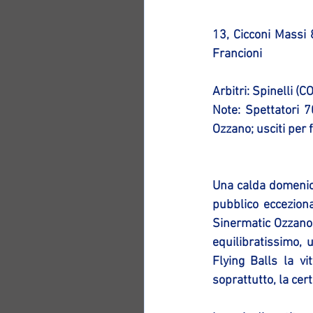
13, Cicconi Massi 8
Francioni
Arbitri: Spinelli (C
Note: Spettatori 70
Ozzano; usciti per f
Una calda domenica 
pubblico ecceziona
Sinermatic Ozzano
equilibratissimo, 
Flying Balls la vi
soprattutto, la cer