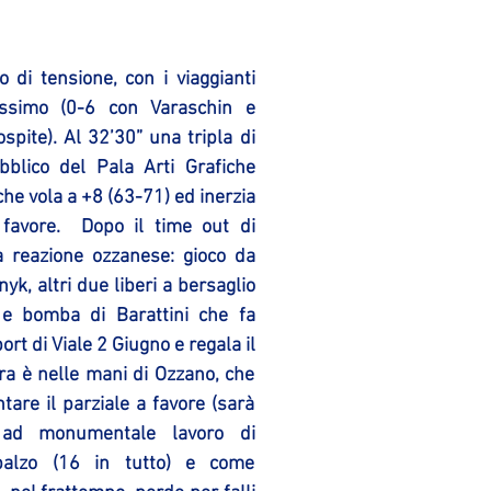
 di tensione, con i viaggianti 
issimo (0-6 con Varaschin e 
ospite). Al 32’30” una tripla di 
bblico del Pala Arti Grafiche 
che vola a +8 (63-71) ed inerzia 
avore.  Dopo il time out di 
a reazione ozzanese: gioco da 
yk, altri due liberi a bersaglio 
 e bomba di Barattini che fa 
rt di Viale 2 Giugno e regala il 
ora è nelle mani di Ozzano, che 
are il parziale a favore (sarà 
 ad monumentale lavoro di 
balzo (16 in tutto) e come 