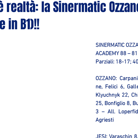
è realtà: la Sinermatic Ozzan
e in B1)!!
SINERMATIC OZZA
ACADEMY 88 – 81
Parziali: 18-17; 4
OZZANO:
 Carpani 
ne, Felici 6, Gall
Klyuchnyk 22, Chia
25, Bonfiglio 8, B
3 – All. Loperfid
Agriesti
JESI
: Varaschin 8,