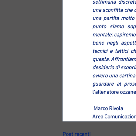
settimana discret
una sconfitta che c
una partita molto 
punto siamo sopr
mentale; capiremo 
bene negli aspett
tecnici e tattici 
questa. Affrontiam
desiderio di scopri
ovvero una cartina 
guardare al prose
l’allenatore ozzane
 Marco Rivola
Area Comunicazion
Post recenti