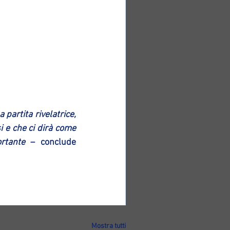
artita rivelatrice, 
 e che ci dirà come 
rtante 
– conclude 
Mostra tutti