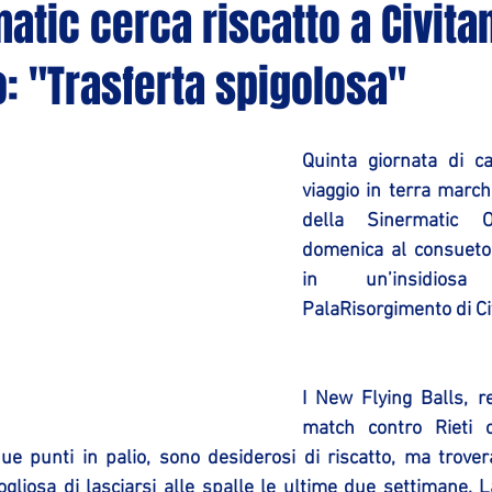
atic cerca riscatto a Civita
o: "Trasferta spigolosa"
Quinta giornata di c
viaggio in terra marchi
della Sinermatic O
domenica al consueto 
in un’insidiosa
PalaRisorgimento di C
I New Flying Balls, r
match contro Rieti 
ue punti in palio, sono desiderosi di riscatto, ma trover
gliosa di lasciarsi alle spalle le ultime due settimane. La