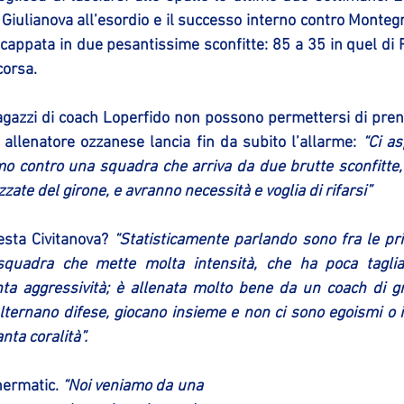
 a Giulianova all’esordio e il successo interno contro Monteg
cappata in due pesantissime sconfitte: 85 a 35 in quel di R
corsa.
ragazzi di coach Loperfido non possono permettersi di pren
 allenatore ozzanese lancia fin da subito l’allarme:
 “Ci as
mo contro una squadra che arriva da due brutte sconfitte, 
zate del girone, e avranno necessità e voglia di rifarsi”
sta Civitanova? 
“Statisticamente parlando sono fra le pr
quadra che mette molta intensità, che ha poca taglia f
ta aggressività; è allenata molto bene da un coach di gr
Alternano difese, giocano insieme e non ci sono egoismi o i
ta coralità”.
nermatic. 
“Noi veniamo da una 