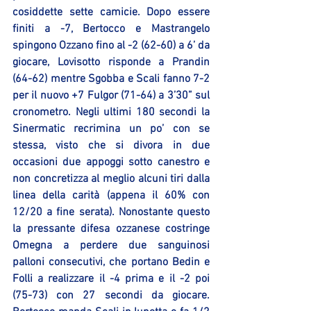
cosiddette sette camicie. Dopo essere 
finiti a -7, Bertocco e Mastrangelo 
spingono Ozzano fino al -2 (62-60) a 6’ da 
giocare, Lovisotto risponde a Prandin 
(64-62) mentre Sgobba e Scali fanno 7-2 
per il nuovo +7 Fulgor (71-64) a 3’30” sul 
cronometro. Negli ultimi 180 secondi la 
Sinermatic recrimina un po’ con se 
stessa, visto che si divora in due 
occasioni due appoggi sotto canestro e 
non concretizza al meglio alcuni tiri dalla 
linea della carità (appena il 60% con 
12/20 a fine serata). Nonostante questo 
la pressante difesa ozzanese costringe 
Omegna a perdere due sanguinosi 
palloni consecutivi, che portano Bedin e 
Folli a realizzare il -4 prima e il -2 poi 
(75-73) con 27 secondi da giocare. 