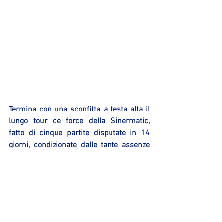
Termina con una sconfitta a testa alta il 
lungo tour de force della Sinermatic, 
fatto di cinque partite disputate in 14 
giorni, condizionate dalle tante assenze 
che sono susseguite. Cinque partite una 
più combattuta dell’altra. Resta solo la 
delusione che in tutte queste sfide in 
classifica sono arrivati solamente i due 
punti dell’infrasettimanale contro 
Oleggio. Sul campo però i New Flying 