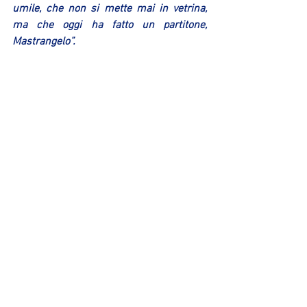
umile, che non si mette mai in vetrina, 
ma che oggi ha fatto un partitone, 
Mastrangelo”.
Loperfido (coach Ozzano): 
“Faccio i 
complimenti alla Sebastiani che è una 
squadra straordinaria, ma devo farli 
anche ai miei ragazzi che hanno messo 
in campo tutto quello che potevano 
mettere, anche difensivamente; ho il 
rammarico per qualche tiro aperto fallito 
nel terzo quarto e ad inizio dell’ultimo 
periodo, ma sono orgoglioso della prova 
fatta dai miei giocatori”.
Marco Rivola
Area Comunicazione Sinermatic Ozzano