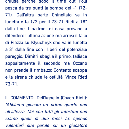
chiusa perché dopo il time out Folli 
pesca da tre punti la bomba del -1 (72-
71). Dall’altra parte Chinellato va in 
lunetta e fa 1/2 per il 73-71 Rieti a 18” 
dalla fine. I padroni di casa provano a 
difendere l’ultima azione ma arriva il fallo 
di Piazza su Klyuchnyk che va in lunetta 
a 3” dalla fine con i liberi del potenziale 
pareggio. Dimitri sbaglia il primo, fallisce 
appositamente il secondo ma Ozzano 
non prende il rimbalzo; Contento scappa 
e la sirena chiude le ostilità. Vince Rieti 
73-71.
IL COMMENTO. Dell’Agnello (Coach Rieti): 
“Abbiamo giocato un primo quarto non 
all’altezza. Noi con tutti gli infortuni non 
siamo quelli di due mesi fa; spendo 
volentieri due parole su un giocatore 