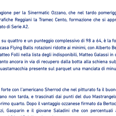
agione per la Sinermatic Ozzano, che nel tardo pomerigg
rafiche Reggiani la Tramec Cento, formazione che si appre
o di Serie A2.
ti su quattro e un punteggio complessivo di 98 a 64, è la f
 casa Flying Balls rotazioni ridotte ai minimi, con Alberto B
teo Folli nella lista degli indisponibili, Matteo Galassi in
anto ancora in via di recupero dalla botta alla schiena sub
Guastamacchia presente sul parquet una manciata di minuti
forte con l’americano Sherrod che nel pitturato fa il buono 
ano non tarda, e trascinati dai punti del duo Mastrangelo-
primo quarto. Dopo il vantaggio ozzanese firmato da Bertoc
zi, Gasparin e il giovane Saladini che con percentuali a