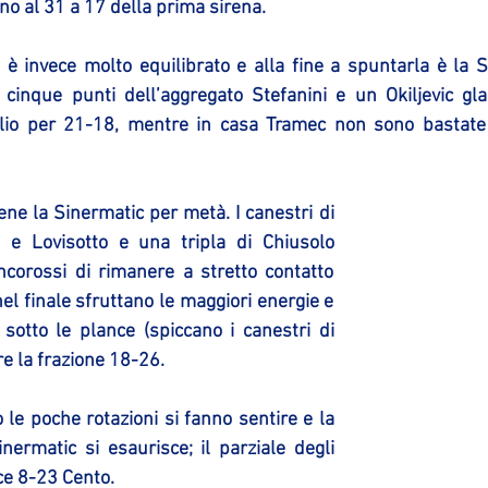
no al 31 a 17 della prima sirena.
 è invece molto equilibrato e alla fine a spuntarla è la S
, cinque punti dell’aggregato Stefanini e un Okiljevic glac
lio per 21-18, mentre in casa Tramec non sono bastate
ne la Sinermatic per metà. I canestri di 
ni e Lovisotto e una tripla di Chiusolo 
corossi di rimanere a stretto contatto 
nel finale sfruttano le maggiori energie e 
 sotto le plance (spiccano i canestri di 
re la frazione 18-26. 
 le poche rotazioni si fanno sentire e la 
nermatic si esaurisce; il parziale degli 
ce 8-23 Cento.