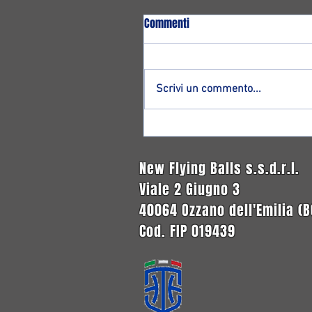
Commenti
Scrivi un commento...
Altro ritorno ad Ozzano: ecco
Francesco Magnagnoli!
New Flying Balls s.s.d.r.l.
Viale 2 Giugno 3
40064 Ozzano dell'Emilia (B
Cod. FIP 019439