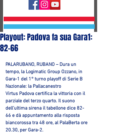
Playout: Padova fa sua Gara1:
82-66
PALARUBANO, RUBANO 
– Dura un 
tempo, la 
Logimatic Group Ozzano
, in 
Gara-1
 del 
1° turno playoff di Serie B 
Nazionale
: la 
Pallacanestro 
Virtus Padova
 certifica la vittoria con il 
parziale del terzo quarto. Il suono 
dell’ultima sirena il tabellone dice 
82-
66
 e dà appuntamento alla risposta 
biancorossa tra 48 ore, al 
PalaBerta
 ore 
20.30
, per 
Gara-2
.