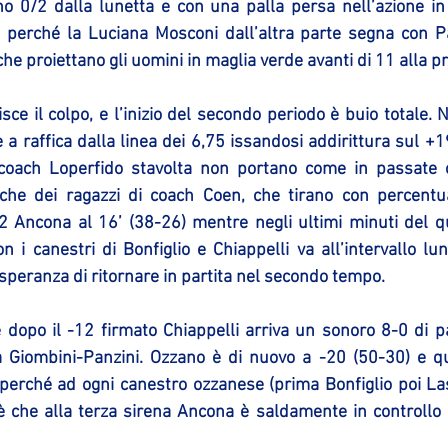
no 0/2 dalla lunetta e con una palla persa nell’azione in 
 perché la Luciana Mosconi dall’altra parte segna con Pa
che proiettano gli uomini in maglia verde avanti di 11 alla p
sce il colpo, e l’inizio del secondo periodo è buio totale.
a raffica dalla linea dei 6,75 issandosi addirittura sul +1
coach Loperfido stavolta non portano come in passate occ
che dei ragazzi di coach Coen, che tirano con percentuali 
2 Ancona al 16’ (38-26) mentre negli ultimi minuti del qu
on i canestri di Bonfiglio e Chiappelli va all’intervallo lu
speranza di ritornare in partita nel secondo tempo.
 dopo il -12 firmato Chiappelli arriva un sonoro 8-0 di pa
 Giombini-Panzini. Ozzano è di nuovo a -20 (50-30) e que
 perché ad ogni canestro ozzanese (prima Bonfiglio poi Lasa
è che alla terza sirena Ancona è saldamente in controllo 