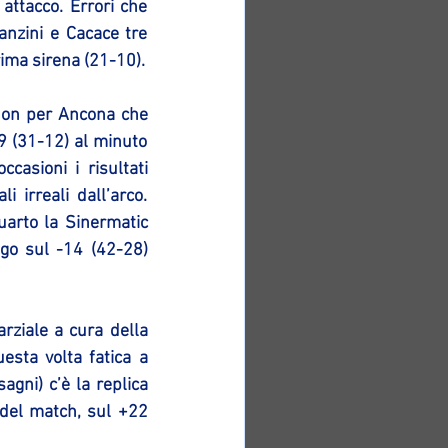
attacco. Errori che 
nzini e Cacace tre 
rima sirena (21-10).
 Non per Ancona che 
9 (31-12) al minuto 
asioni i risultati 
irreali dall’arco. 
arto la Sinermatic 
ngo sul -14 (42-28) 
rziale a cura della 
sta volta fatica a 
gni) c’è la replica 
del match, sul +22 