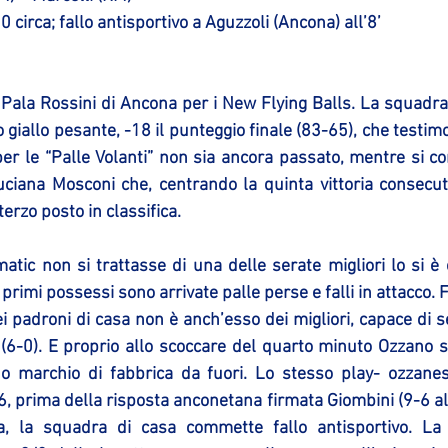
 circa; fallo antisportivo a Aguzzoli (Ancona) all’8’
l Pala Rossini di Ancona per i New Flying Balls. La squadra
 giallo pesante, -18 il punteggio finale (83-65), che testimo
per le “Palle Volanti” non sia ancora passato, mentre si c
uciana Mosconi che, centrando la quinta vittoria consecuti
erzo posto in classifica.
tic non si trattasse di una delle serate migliori lo si è c
primi possessi sono arrivate palle perse e falli in attacco. 
dei padroni di casa non è anch’esso dei migliori, capace di s
 (6-0). E proprio allo scoccare del quarto minuto Ozzano si
suo marchio di fabbrica da fuori. Lo stesso play- ozzane
, prima della risposta anconetana firmata Giombini (9-6 al 5
, la squadra di casa commette fallo antisportivo. La 