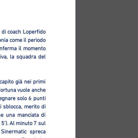
 di coach Loperfido 
nia come il periodo 
onferma il momento 
va, la squadra del 
apito già nei primi 
Fortuna vuole anche 
egnare solo 6 punti 
 sblocca, merito di 
se una manciata di 
’). Al minuto 7 sul 
Sinermatic spreca 