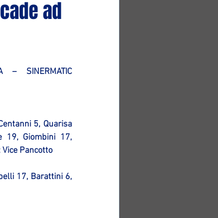
 cade ad
 – SINERMATIC 
 Centanni 5, Quarisa 
e 19, Giombini 17, 
; Vice Pancotto
lli 17, Barattini 6, 