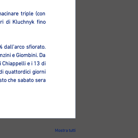
cinare triple (con 
i di Kluchnyk fino 
dall’arco sfiorato. 
zini e Giombini. Da 
hiappelli e i 13 di 
 quattordici giorni 
sto che sabato sera 
Mostra tutti