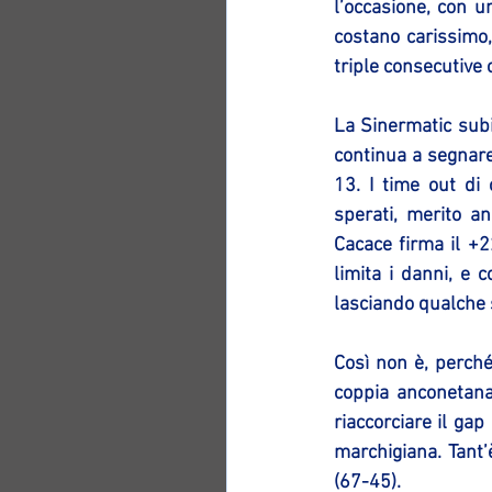
l’occasione, con u
costano carissimo,
triple consecutive 
La Sinermatic subi
continua a segnare 
13. I time out di 
sperati, merito an
Cacace firma il +2
limita i danni, e c
lasciando qualche 
Così non è, perché
coppia anconetana
riaccorciare il gap
marchigiana. Tant’
(67-45).