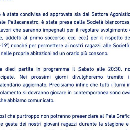
e è stata condivisa ed approvata sia dal Settore Agonistic
le Pallacanestro, è stata presa dalla Società biancorossa
ai lavori che saranno impegnati per il regolare svolgimento
e, addetti al primo soccorso, ecc. ecc.) per il rispetto del
19”, nonché per permettere ai nostri ragazzi, alle Società os
 nelle proprie abitazioni ad un orario più consono.
e dieci partite in programma il Sabato alle 20:30, no
ticipate. Nei prossimi giorni divulgheremo tramite i
lendario aggiornato. Precisiamo infine che tutti i turni in
egolamento si dovranno giocare in contemporanea sono ovv
 che abbiamo comunicato.
tifosi che purtroppo non potranno presenziare al Pala Grafi
e gesta dei nostri giovani ragazzi durante la stagione e 