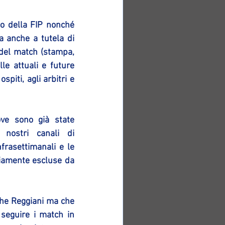
o della FIP nonché 
 anche a tutela di 
 del match (stampa, 
le attuali e future 
piti, agli arbitri e 
ve sono già state 
 nostri canali di 
frasettimanali e le 
iamente escluse da 
che Reggiani ma che 
seguire i match in 