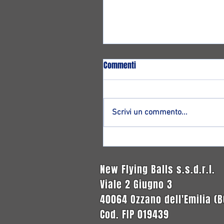
Commenti
Scrivi un commento...
Altro ritorno ad Ozzano: ecco
Francesco Magnagnoli!
New Flying Balls s.s.d.r.l.
Viale 2 Giugno 3
40064 Ozzano dell'Emilia (B
Cod. FIP 019439