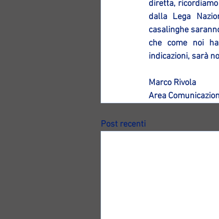
diretta, ricordiam
dalla Lega Nazion
casalinghe saranno
che come noi han
indicazioni, sarà n
Marco Rivola
Area Comunicazion
Post recenti