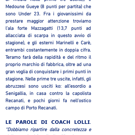
Medoune Gueye (8 punti per partita) che 
sono Under 23. Fra i giovanissimi da 
prestare maggior attenzione troviamo 
l’ala forte Mazzagatti (13,7 punti ad 
allacciata di scarpa in questo avvio di 
stagione), e gli esterni Marinelli e Carè, 
entrambi costantemente in doppia cifra. 
Teramo farà della rapidità e del ritmo il 
proprio marchio di fabbrica, oltre ad una 
gran voglia di conquistare i primi punti in 
stagione. Nelle prime tre uscite, infatti, gli 
abruzzesi sono usciti ko: all’esordio a 
Senigallia, in casa contro la capolista 
Recanati, e pochi giorni fa nell’ostico 
campo di Porto Recanati.
𝗟𝗘 𝗣𝗔𝗥𝗢𝗟𝗘 𝗗𝗜 𝗖𝗢𝗔𝗖𝗛 𝗟𝗢𝗟𝗟𝗜.
“Dobbiamo ripartire dalla concretezza e 