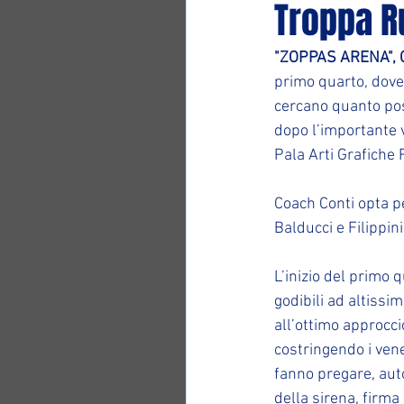
Troppa R
"ZOPPAS ARENA", 
primo quarto, dove 
cercano quanto poss
dopo l’importante v
Pala Arti Grafiche 
Coach Conti opta p
Balducci e Filippini
L’inizio del primo 
godibili ad altissi
all’ottimo approcci
costringendo i venet
fanno pregare, autor
della sirena, firma