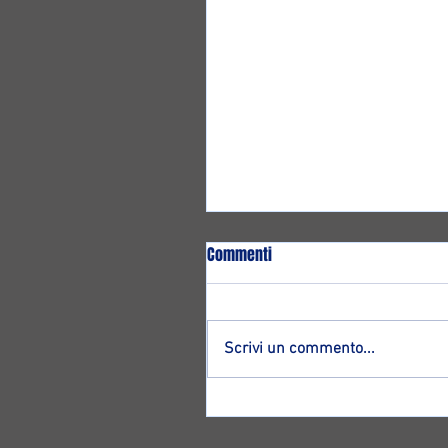
Commenti
Scrivi un commento...
Altro ritorno ad Ozzano: ecco
Francesco Magnagnoli!