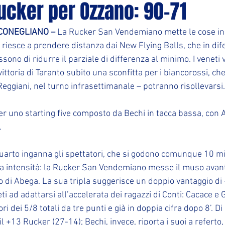
ucker per Ozzano: 90-71
CONEGLIANO – 
La Rucker San Vendemiano mette le cose in c
riesce a prendere distanza dai New Flying Balls, che in difet
ono di ridurre il parziale di differenza al minimo. I veneti 
ittoria di Taranto subito una sconfitta per i biancorossi, che
Reggiani, nel turno infrasettimanale – potranno risollevarsi.
er uno starting five composto da Bechi in tacca bassa, con 
.
quarto inganna gli spettatori, che si godono comunque 10 mi
ma intensità: la Rucker San Vendemiano messe il muso avanti
o di Abega. La sua tripla suggerisce un doppio vantaggio di 
i ad adattarsi all’accelerata dei ragazzi di Conti: Cacace e G
i dei 5/8 totali da tre punti e già in doppia cifra dopo 8’. D
 il +13 Rucker (27-14); Bechi, invece, riporta i suoi a refert