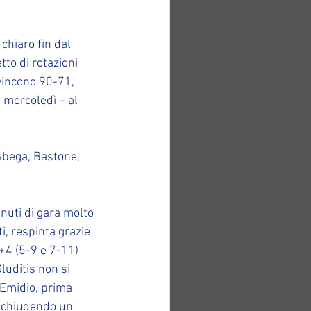
hiaro fin dal 
to di rotazioni 
vincono 90-71, 
 mercoledì – al 
Abega, Bastone, 
nuti di gara molto 
, respinta grazie 
+4 (5-9 e 7-11) 
luditis non si 
i Emidio, prima 
o, chiudendo un 