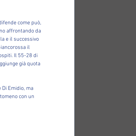
difende come può, 
nno affrontando da 
la e il successivo 
biancorossa il 
piti. Il 55-28 di 
aggiunge già quota 
e Di Emidio, ma 
antomeno con un 