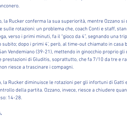
ianconero.
, la Rucker conferma la sua superiorità, mentre Ozzano si 
 sulle rotazioni: un problema che, coach Conti e staff, sta
a, verso i primi minuti, fa il “gioco da 4”, segnando una trip
o subito; dopo i primi 4’, però, al time-out chiamato in casa 
San Vendemiano (39-21), mettendo in ginocchio proprio gli os
 prestazioni di Gluditis, soprattutto, che fa 7/10 da tre e r
on riesce a trascinare i compagni.
la Rucker diminuisce le rotazioni per gli infortuni di Gatti 
ntrollo della partita. Ozzano, invece, riesce a chiudere qu
oso: 14-28.
,