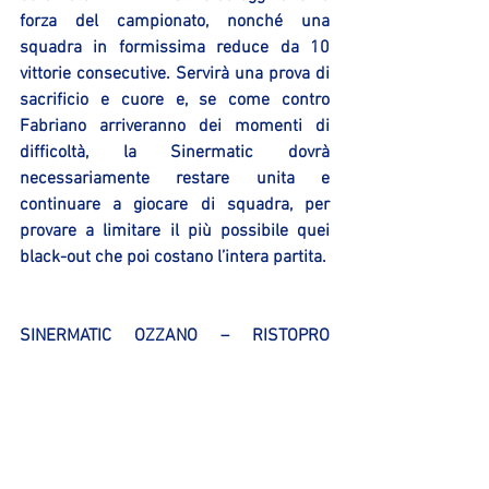
forza del campionato, nonché una 
squadra in formissima reduce da 10 
vittorie consecutive. Servirà una prova di 
sacrificio e cuore e, se come contro 
Fabriano arriveranno dei momenti di 
difficoltà, la Sinermatic dovrà 
necessariamente restare unita e 
continuare a giocare di squadra, per 
provare a limitare il più possibile quei 
black-out che poi costano l’intera partita.
SINERMATIC OZZANO – RISTOPRO 
FABRIANO 64 -88
Parziali: 17-22; 29-36; 46-70
OZZANO: Morara 6, Chiusolo 3, 
Mastrangelo 11, Corcelli, Iattoni 10, Folli 