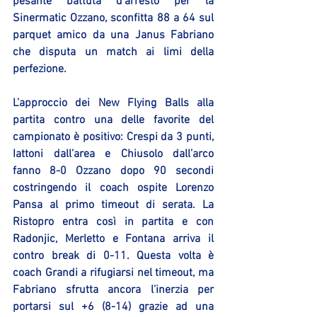
pesante battuta d’arresto per la 
Sinermatic Ozzano, sconfitta 88 a 64 sul 
parquet amico da una Janus Fabriano 
che disputa un match ai limi della 
perfezione.
L’approccio dei New Flying Balls alla 
partita contro una delle favorite del 
campionato è positivo: Crespi da 3 punti, 
Iattoni dall’area e Chiusolo dall’arco 
fanno 8-0 Ozzano dopo 90 secondi 
costringendo il coach ospite Lorenzo 
Pansa al primo timeout di serata. La 
Ristopro entra così in partita e con 
Radonjic, Merletto e Fontana arriva il 
contro break di 0-11. Questa volta è 
coach Grandi a rifugiarsi nel timeout, ma 
Fabriano sfrutta ancora l’inerzia per 
portarsi sul +6 (8-14) grazie ad una 