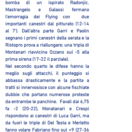
bomba di un ispirato Radonjic. 
Mastrangelo e Galassi fermano 
l’emorragia dei Flying con  due 
importanti canestri dal pitturato (12-14 
al 7’). Dall’altra parte Garri e Paolin 
segnano i primi canestri della serata e la 
Ristopro prova a riallungare; una tripla di 
Montanari riavvicina Ozzano sul -5 alla 
prima sirena (17-22 il parziale).
Nel secondo quarto le difese hanno la 
meglio sugli attacchi, il punteggio si 
abbassa drasticamente e la partita a 
tratti si innervosisce con alcune fischiate 
dubbie che portano numerose proteste 
da entrambe le panchine.  Favali dai 6,75 
fa -2 (20-22), Monatanari e Crespi 
rispondono ai canestri di Luca Garri, ma 
da fuori le triple di Del Testa e Merletto 
fanno volare Fabriano fino sul +9 (27-36 