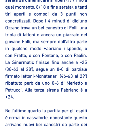
serata da dimenticare ai liberi (1/9 fino a 
quel momento, 8/18 a fine serata), e tanti 
tiri aperti e comodi da 3 punti non 
concretizzati. Dopo i 4 minuti di digiuno 
Ozzano trova un bel canestro di Folli, una 
tripla di Iattoni e ancora un piazzato del 
giovane Folli, ma sempre dall’altra parte 
in qualche modo Fabriano risponde, o 
con Fratto, o con Fontana, o con Paolin. 
La Sinermatic finisce fino anche a -25 
(38-63 al 28’), segue un 8-0 di parziale 
firmato Iattoni-Monatanari (46-63 al 29’)  
ribattuto però da uno 0-6 di Merletto e 
Petrucci. Alla terza sirena Fabriano è a 
+24.
Nell’ultimo quarto la partita per gli ospiti 
è ormai in cassaforte, nonostante questo 
arrivano nuovi bei canestri da parte dei 