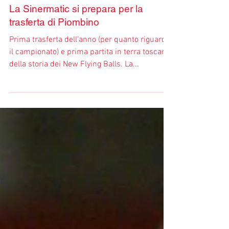
La Sinermatic si prepara per la
trasferta di Piombino
Prima trasferta dell’anno (per quanto riguarda
il campionato) e prima partita in terra toscana
della storia dei New Flying Balls. La...