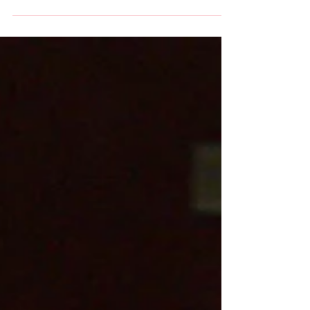
Blitz della Sinermatic a Piombino e
prima vittoria in cascina
SOLBAT GOLFO PIOMBINO – SINERMATIC
OZZANO 72- 80 Parziali: 23-22; 43-45; 55-61
PIOMBINO: Mazzantini 12, Galli 8, Persico 6,
Turel 16,...